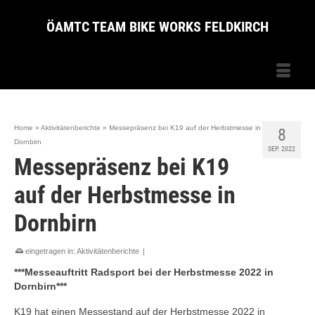
ÖAMTC TEAM BIKE WORKS FELDKIRCH
Home
»
Aktivitätenberichte
»
Messepräsenz bei K19 auf der Herbstmesse in
8
Dornbirn
SEP. 2022
Messepräsenz bei K19
auf der Herbstmesse in
Dornbirn
eingetragen in:
Aktivitätenberichte
|
***Messeauftritt Radsport bei der Herbstmesse 2022 in
Dornbirn***
K19 hat einen Messestand auf der Herbstmesse 2022 in