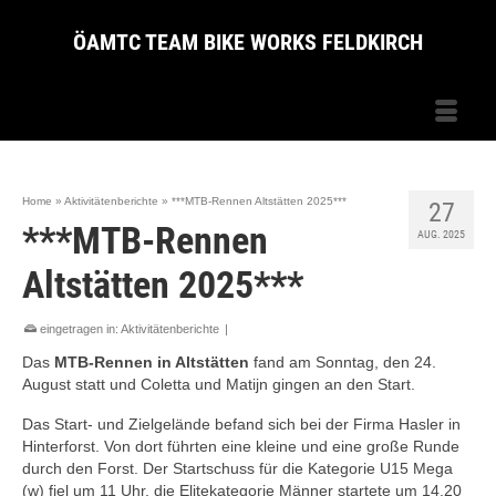
ÖAMTC TEAM BIKE WORKS FELDKIRCH
Home
»
Aktivitätenberichte
»
***MTB-Rennen Altstätten 2025***
27
***MTB-Rennen
AUG. 2025
Altstätten 2025***
eingetragen in:
Aktivitätenberichte
|
Das
MTB-Rennen in Altstätten
fand am Sonntag, den 24.
August statt und Coletta und Matijn gingen an den Start.
Das Start- und Zielgelände befand sich bei der Firma Hasler in
Hinterforst. Von dort führten eine kleine und eine große Runde
durch den Forst. Der Startschuss für die Kategorie U15 Mega
(w) fiel um 11 Uhr, die Elitekategorie Männer startete um 14.20