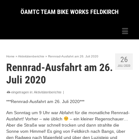
ÖAMTC TEAM BIKE WORKS FELDKIRCH
Home
»
Aktivitätenberichte
»
Rennrad-Ausfahrt am 26. Juli 2020
26
Rennrad-Ausfahrt am 26.
JULI 2020
Juli 2020
eingetragen in:
Aktivitätenberichte
|
***Rennrad-Ausfahrt am 26. Juli 2020***
Am Sonntag um 9 Uhr war Abfahrt für die monatliche Rennrad-
Ausfahrt! Vorher – wie üblich
– ein kleiner Regenschauer…
Aber die Straße war schnell trocken und dann strahlte die
Sonne vom Himmel! Es ging von Feldkirch nach Bangs, über
den Radweg nach Maienfeld und über den Luzisteig und