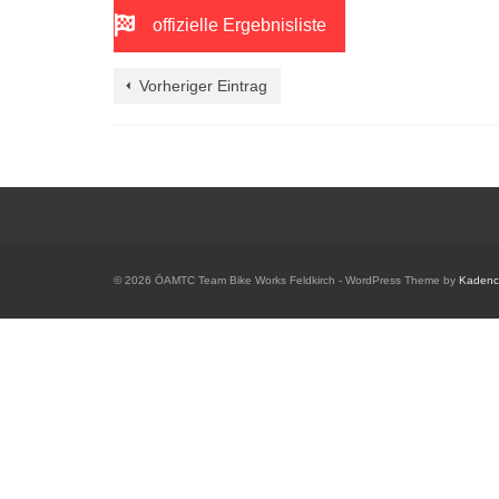
offizielle Ergebnisliste
Vorheriger Eintrag
© 2026 ÖAMTC Team Bike Works Feldkirch - WordPress Theme by
Kaden