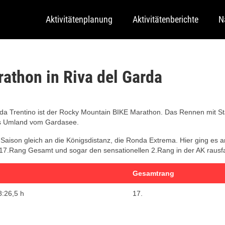
Aktivitätenplanung
Aktivitätenberichte
N
athon in Riva del Garda
rda Trentino ist der Rocky Mountain BIKE Marathon. Das Rennen mit Sta
das Umland vom Gardasee.
 Saison gleich an die Königsdistanz, die Ronda Extrema. Hier ging e
7.Rang Gesamt und sogar den sensationellen 2.Rang in der AK rausfahre
Gesamtrang
8:26,5 h
17.