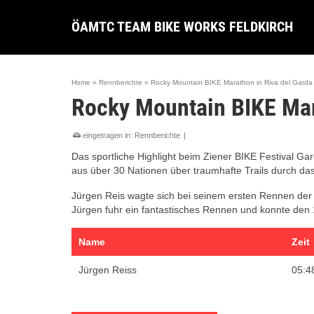
ÖAMTC TEAM BIKE WORKS FELDKIRCH
Home
»
Rennberichte
»
Rocky Mountain BIKE Marathon in Riva del Garda
Rocky Mountain BIKE Mar
eingetragen in:
Rennberichte
|
Das sportliche Highlight beim Ziener BIKE Festival Ga
aus über 30 Nationen über traumhafte Trails durch 
Jürgen Reis wagte sich bei seinem ersten Rennen der
Jürgen fuhr ein fantastisches Rennen und konnte den 1
Name
Zeit
Jürgen Reiss
05:4