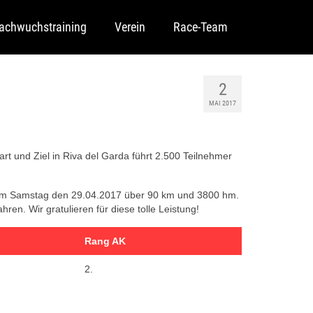
achwuchstraining
Verein
Race-Team
2
MAI 2017
rt und Ziel in Riva del Garda führt 2.500 Teilnehmer
s am Samstag den 29.04.2017 über 90 km und 3800 hm.
n. Wir gratulieren für diese tolle Leistung!
Rang AK
2.