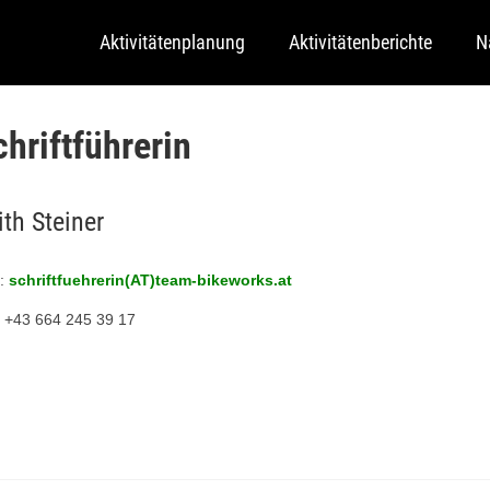
Aktivitätenplanung
Aktivitätenberichte
N
chriftführerin
ith Steiner
l:
schriftfuehrerin(AT)team-bikeworks.at
.: +43 664 245 39 17