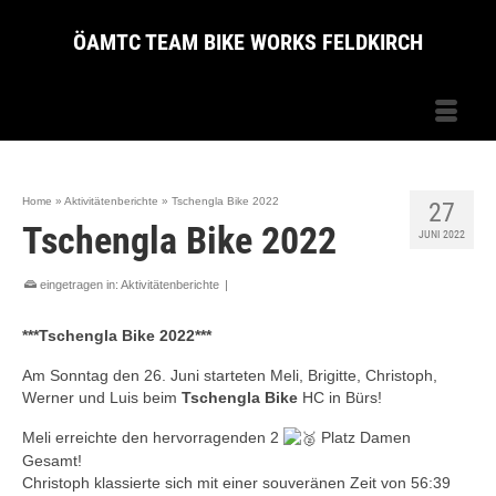
ÖAMTC TEAM BIKE WORKS FELDKIRCH
Home
»
Aktivitätenberichte
»
Tschengla Bike 2022
27
Tschengla Bike 2022
JUNI 2022
eingetragen in:
Aktivitätenberichte
|
***Tschengla Bike 2022***
Am Sonntag den 26. Juni starteten Meli, Brigitte, Christoph,
Werner und Luis beim
Tschengla Bike
HC in Bürs!
Meli erreichte den hervorragenden 2
Platz Damen
Gesamt!
Christoph klassierte sich mit einer souveränen Zeit von 56:39