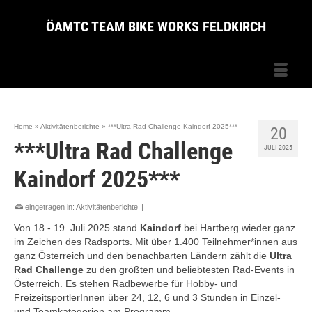
ÖAMTC TEAM BIKE WORKS FELDKIRCH
Home
»
Aktivitätenberichte
»
***Ultra Rad Challenge Kaindorf 2025***
20
***Ultra Rad Challenge
JULI 2025
Kaindorf 2025***
eingetragen in:
Aktivitätenberichte
|
Von 18.- 19. Juli 2025 stand
Kaindorf
bei Hartberg wieder ganz
im Zeichen des Radsports. Mit über 1.400 Teilnehmer*innen aus
ganz Österreich und den benachbarten Ländern zählt die
Ultra
Rad Challenge
zu den größten und beliebtesten Rad-Events in
Österreich. Es stehen Radbewerbe für Hobby- und
FreizeitsportlerInnen über 24, 12, 6 und 3 Stunden in Einzel-
und Teamkategorien am Programm.