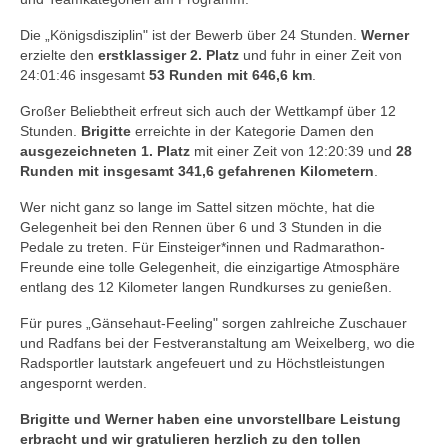
Die „Königsdisziplin" ist der Bewerb über 24 Stunden.
Werner
erzielte den
erstklassiger 2. Platz
und fuhr in einer Zeit von
24:01:46 insgesamt
53 Runden mit 646,6 km
.
Großer Beliebtheit erfreut sich auch der Wettkampf über 12
Stunden.
Brigitte
erreichte in der Kategorie Damen den
ausgezeichneten 1. Platz
mit einer Zeit von 12:20:39 und
28
Runden mit insgesamt 341,6 gefahrenen Kilometern
.
Wer nicht ganz so lange im Sattel sitzen möchte, hat die
Gelegenheit bei den Rennen über 6 und 3 Stunden in die
Pedale zu treten. Für Einsteiger*innen und Radmarathon-
Freunde eine tolle Gelegenheit, die einzigartige Atmosphäre
entlang des 12 Kilometer langen Rundkurses zu genießen.
Für pures „Gänsehaut-Feeling" sorgen zahlreiche Zuschauer
und Radfans bei der Festveranstaltung am Weixelberg, wo die
Radsportler lautstark angefeuert und zu Höchstleistungen
angespornt werden.
Brigitte und Werner haben eine unvorstellbare Leistung
erbracht und wir gratulieren herzlich zu den tollen