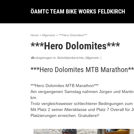
ÖAMTC TEAM BIKE WORKS FELDKIRCH
Home
»
Allgemein
»
***Hero Dolomites***
***Hero Dolomites***
eingetragen in:
Aktivitätenberichte
,
Allgemein
|
***Hero Dolomites MTB Marathon**
***Hero Dolomites MTB Marathon***
Am vergangenen Samstag nahmen Jürgen und Martin a
km.
Trotz vergleichsweiser schlechterer Bedingungen zum V
Mit Platz 2 seiner Altersklasse und Platz 7 Overall für
Platzierungen erreichen. Gratuliere!!