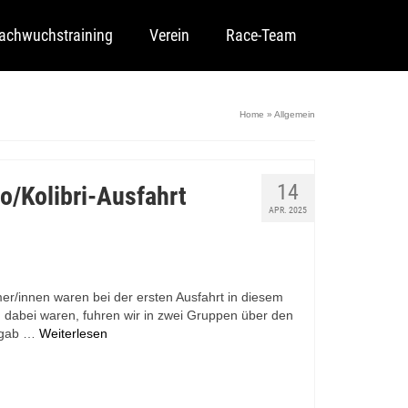
achwuchstraining
Verein
Race-Team
Home
»
Allgemein
14
o/Kolibri-Ausfahrt
APR. 2025
r/innen waren bei der ersten Ausfahrt in diesem
 dabei waren, fuhren wir in zwei Gruppen über den
s gab …
Weiterlesen