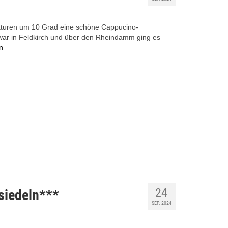
aturen um 10 Grad eine schöne Cappucino-
war in Feldkirch und über den Rheindamm ging es
n
24
siedeln***
SEP. 2024