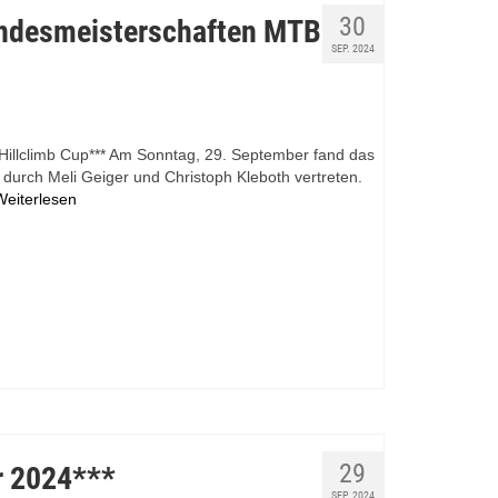
30
andesmeisterschaften MTB
SEP. 2024
illclimb Cup*** Am Sonntag, 29. September fand das
durch Meli Geiger und Christoph Kleboth vertreten.
Weiterlesen
29
r 2024***
SEP. 2024