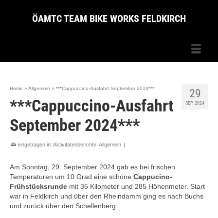
ÖAMTC TEAM BIKE WORKS FELDKIRCH
Home
»
Allgemein
»
***Cappuccino-Ausfahrt September 2024***
29
***Cappuccino-Ausfahrt
SEP. 2024
September 2024***
eingetragen in:
Aktivitätenberichte
,
Allgemein
|
Am Sonntag, 29. September 2024 gab es bei frischen
Temperaturen um 10 Grad eine schöne
Cappucino-
Frühstücksrunde
mit 35 Kilometer und 285 Höhenmeter. Start
war in Feldkirch und über den Rheindamm ging es nach Buchs
und zurück über den Schellenberg.