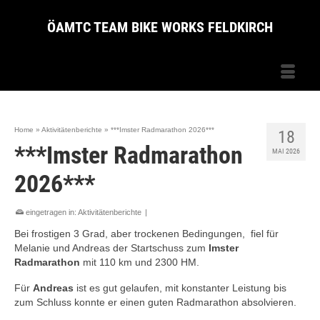
ÖAMTC TEAM BIKE WORKS FELDKIRCH
Home
»
Aktivitätenberichte
»
***Imster Radmarathon 2026***
18
***Imster Radmarathon
MAI 2026
2026***
eingetragen in:
Aktivitätenberichte
|
Bei frostigen 3 Grad, aber trockenen Bedingungen, fiel für
Melanie und Andreas der Startschuss zum
Imster
Radmarathon
mit 110 km und 2300 HM.
Für
Andreas
ist es gut gelaufen, mit konstanter Leistung bis
zum Schluss konnte er einen guten Radmarathon absolvieren.