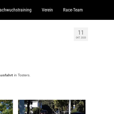
achwuchstraining
Verein
Race-Team
11
OKT. 2020
usfahrt
in Tosters.