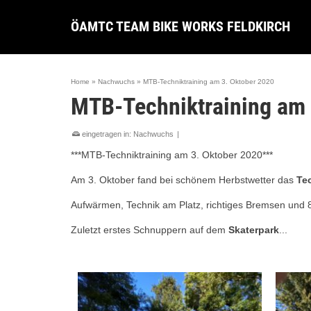
ÖAMTC TEAM BIKE WORKS FELDKIRCH
Home
»
Nachwuchs
»
MTB-Techniktraining am 3. Oktober 2020
MTB-Techniktraining am 
eingetragen in:
Nachwuchs
|
***MTB-Techniktraining am 3. Oktober 2020***
Am 3. Oktober fand bei schönem Herbstwetter das
Te
Aufwärmen, Technik am Platz, richtiges Bremsen und 
Zuletzt erstes Schnuppern auf dem
Skaterpark
...