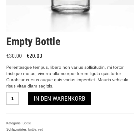
Empty Bottle
Ursprünglicher
Aktueller
€
30.00
€
20.00
Preis
Preis
war:
ist:
Pellentesque tempus, libero non varius sollicitudin, mi tortor
€30.00
€20.00.
tristique metus, viverra ullamcorper lorem ligula quis tortor.
Curabitur cursus augue quis varius imperdiet. Mauris vehicula
risus vitae diam sagittis.
Empty
IN DEN WARENKORB
Bottle
Menge
Kategorie:
Bottle
Schlagwörter:
bottle
,
red