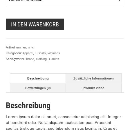
IN DEN WARENKORB
Artikelnummer:
n. v.
Kategorien:
Apparel
,
T-Shirts
,
Womans
Schlagwörter:
brand
,
clothing
,
T-shirts
Beschreibung
Zusätzliche Informationen
Bewertungen (0)
Produkt Video
Beschreibung
Lorem ipsum dolor sit amet, consectetur adipiscing elit. Integer
ut hendrerit odio. Nulla aliquam facilisis tempus. Praesent
sagittis tristique turpis, sed bibendum risus lacinia in. Cras et