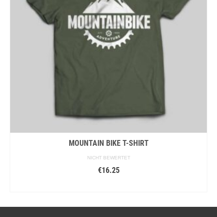
MOUNTAIN BIKE T-SHIRT
NICHT BEWERTET
€
16.25
AUSFÜHRUNG WÄHLEN
Dieses
Produkt
weist