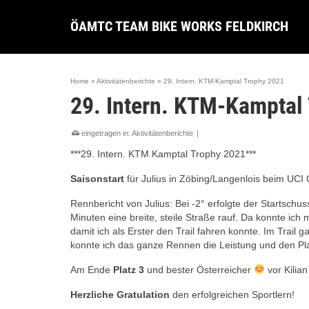
ÖAMTC TEAM BIKE WORKS FELDKIRCH
Home
»
Aktivitätenberichte
»
29. Intern. KTM-Kamptal Trophy 2021
29. Intern. KTM-Kamptal
eingetragen in:
Aktivitätenberichte
|
***29. Intern. KTM Kamptal Trophy 2021***
Saisonstart
für Julius in Zöbing/Langenlois beim UCI
Rennbericht von Julius: Bei -2° erfolgte der Startschu
Minuten eine breite, steile Straße rauf. Da konnte ich
damit ich als Erster den Trail fahren konnte. Im Trai
konnte ich das ganze Rennen die Leistung und den Pla
Am Ende
Platz 3
und bester Österreicher
vor Kilia
Herzliche Gratulation
den erfolgreichen Sportlern!