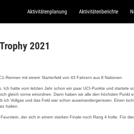
Aktivitätenplanung
Aktivitätenberichte
N
 Trophy 2021
 C1-Rennen mit einem Starterfeld von 43 Fahrern aus 8 Nationen.
ss. Ich hatte vom letzten Jahr schon ein paar UCI-Punkte und startete s
 mich gleich vorne einordnen. Dann haben wir alle den höchsten Punkt er
l gab ich Vollgas und das Feld war schon auseinandergerissen. Einen ts
tz halten.
n Feurstein, der sich in einem starken Finale noch Rang 4 holte. Für