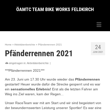
ÖAMTC TEAM BIKE WORKS FELDKIRCH
Home
»
Aktivitätenberichte
»
Pfänderrennen 2021
24
Pfänderrennen 2021
JUNI 2021
eingetragen in:
Aktivitätenberichte
|
***Pfänderrennen 2021***
Am 23. Juni um 17.30 Uhr wurde wieder das
Pfänderrennen
gestartet! Heuer wurde dafür die Strecke gesperrt und es war
ein
sensationelles Erlebnis!
Erst als die letzten Fahrer am
Weg ins Ziel waren, kam der Regen...
Unser RaceTeam war mit am Start und wir sind begeistert von
der bewundernswerten Leistung unserer Sportler! Es war eine