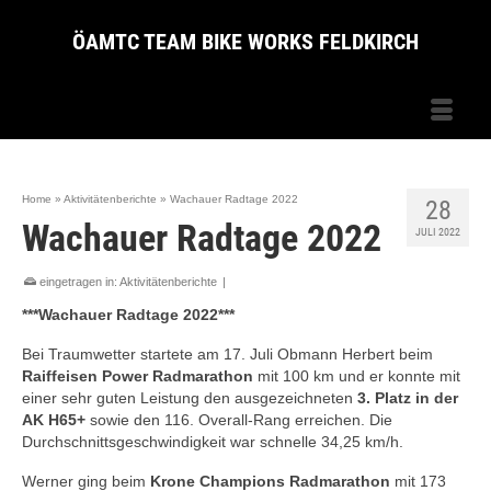
ÖAMTC TEAM BIKE WORKS FELDKIRCH
Home
»
Aktivitätenberichte
»
Wachauer Radtage 2022
28
Wachauer Radtage 2022
JULI 2022
eingetragen in:
Aktivitätenberichte
|
***Wachauer Radtage 2022***
Bei Traumwetter startete am 17. Juli Obmann Herbert beim
Raiffeisen Power Radmarathon
mit 100 km und er konnte mit
einer sehr guten Leistung den ausgezeichneten
3. Platz in der
AK H65+
sowie den 116. Overall-Rang erreichen. Die
Durchschnittsgeschwindigkeit war schnelle 34,25 km/h.
Werner ging beim
Krone Champions Radmarathon
mit 173